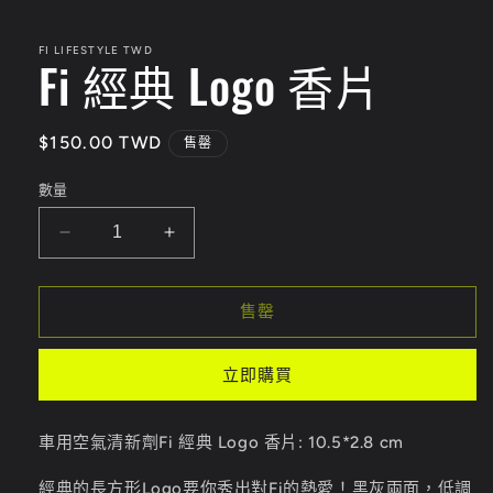
在
互
動
FI LIFESTYLE TWD
Fi 經典 Logo 香片
視
窗
中
開
定
$150.00 TWD
售罄
啟
價
多
數量
媒
體
檔
Fi
Fi
案
經
經
1
典
典
售罄
Logo
Logo
香
香
立即購買
片
片
數
數
量
量
車用空氣清新劑Fi
經典
Logo
香片
: 10.5*2.8 cm
減
增
經典的長方形
Logo
要你秀出對
Fi
的熱愛！黑灰兩面，低調