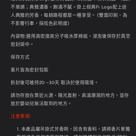
少
加
不單調；典雅濃香，飽滿不膩。掛上經典
Fi Logo
配上迷
人典雅的芳香，每趟路程都是一種享受。
(
雙面印刷，為
不影響行車，採低色彩明度
)
內容物
:
選用高密度高分子吸水厚棉紙，浸泡後保存於真空
密封袋中。
保存方式
香片皆為密封包裝
拆封後可維持
20
–3
0
天 取決於使用環境。
請勿存放在靠近火源、陽光直射、高溫潮濕的地方，並存
放於嬰幼兒無法取到的地方。
注意事項:
本產品屬吊掛式芳香劑，因含有香料，請將香片單獨