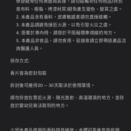
懸掛避免任何表面與其接，請勿碰觸到任何物品(特別
是布料、樹脂、烤漆材質)避免產生變色、變質之虞。
本產品含有香料，皮膚敏感者請勿直接碰觸。
本產品請避免接近火源，以免引發火災之虞。
掛置於車內時，請掛於不阻礙開車視線的地方。
本產品非食品，請勿食用。若誤食請立即帶該產品洽
詢醫護人員。
保存方式:
香片皆為密封包裝
拆封後可維持
20
–
30
天取決於使用環境。
請勿存放在靠近火源、陽光直射、高溫潮濕的地方，並存
放於嬰幼兒無法取到的地方。
※因本產品使用的香料特性緣故，本體可能會有些許變