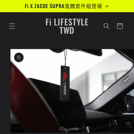
跳至內
Fi X ZACOE SUPRA寬體套件組登場
容
Fi LIFESTYLE
購
物
TWD
車
略過產
品資訊